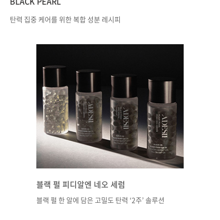
BLACK PEARL​
탄력 집중 케어를 위한 복합 성분 레시피​
블랙 펄 피디알엔 네오 세럼​
블랙 펄 한 알에 담은​ 고밀도 탄력 ‘2주’ 솔루션​​